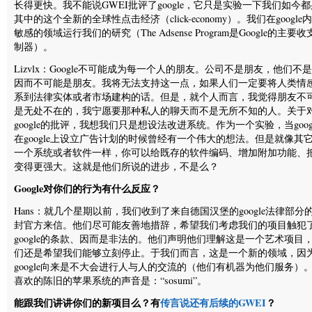
长得更快。我不能说GWEI批评了google，它只是实验一下我们如今
其中的这个全新的全球性点击经济（click-economy）。我们在google
敏感的领域运行我们的研究（The Adsense Program是Google的主要
制器）。
Lizvlx：Google不可能成为每一个人的朋友。公司不是朋友，他们不
因而不可能是朋友。我将无法支持这一点，如果人们一定要将人类情
系到法律实体或者市场建构的话。但是，就个人而言，我觉得朋友不
是无处不在的，我宁愿要那种私人的聊天而不是无所不知的人。关于
google的批评，我想我们只是想设法改进系统。作为一个实验，当goog
在google上设立广告计划的时候曾经有一个伟大的想法。但是就像其
一个系统或者软件一样，你可以给既存的软件编码、增加附加功能、
变得更强大。这就是他们所说的进步，不是么？
Google对你们的行为有什么反应？
Hans：就几个星期以前，我们收到了来自德国汉堡的google法律部分
封官方来信。他们尽可能友善地措辞，希望我们考虑我们的项目触犯
google的条款、因而是非法的。他们声明他们理解这是一个艺术项目
们还是希望我们能够立刻停止。于我们而言，这是一个新的领域，因
google向来是不大会进行人与人的交流的（他们有机器为他们服务）
喜欢的陈旧的苹果系统的声音是：“sosumi”。
能跟我们讲讲你们的新项目么？有
传言说还有后续的GWEI
？