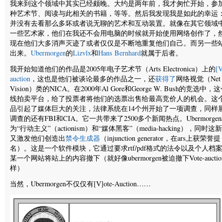
我来到这个领域中其实已经颇晚。大约是两年前，我才匆忙开始，参
种艺术节、阅读与此相关的书籍，等等。然后我发现我是如此的幸运
并没有去看那么多坏或者说无聊的艺术和互动装置。就像在其它领域
一些艺术家，他们在我还不会用电脑的时候就开始使用网络创作了，
现在他们大多消声灭迹了或者仅仅是不断地重复他们自己。而另一些
出来。
Ubermorgen
的
Lizvlx
和
Hans Bernhard
就属于后者。
我开始知道他们的作品是2005年电子艺术节（Arts Electronica）上的
[V
auction
，这也是他们被谈论最多的作品之一，还
获得了
网络视觉（Net
Vision）类的NICA。在2000年Al Gore和George W. Bush的竞选中，
线拍卖平台，给了投票者将他们的选票出售给最高竞价人的机会。这
品引起了媒体巨大的关注，法律系统在14个州开始了一项调查，同样
调查的还有FBI和CIA。它一共带来了2500多个新闻热点。Ubermorge
为“行动主义”（actionism）和“媒体黑客”（media-hacking），同时这
又激发他们创造出
禁令生成器
（injunction generator，在ars上获荣誉提
名）。这是一个软件模块，它通过要求rtf/pdf格式的法令以及个人档
某一个网站将站上的内容撤下（就好像ubermorgen被迫撤下Vote-auctio
样）
当然，Ubermorgen不仅仅有[V]ote-Auction……