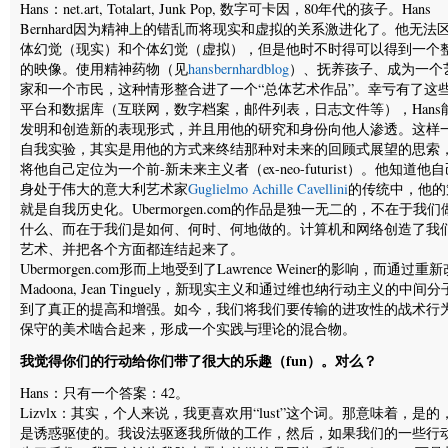
Hans：net.art, Totalart, Junk Pop, 数字可卡因，80年代的孩子。Hans
Bernhard因为精神上的错乱而将现实和虚拟的关系激进化了。他无法
体幻觉（现实）和个体幻觉（虚拟），但是他时不时得可以得到一个
的映像。使用精神药物（见
hansbernhardblog
）、抚养孩子、成为一个
家和一个市民，这种情形整合进了一个“总体艺术作品”。幸亏有了这
平台和数据库（互联网，数字档案，邮件列表，日志文件等），Hans
发明和创造新的表现形式，并且用他的研究和身份向他人渗透。这样
自我实验，其实是用他的方式来终结那种对未来的回顾式展望的思索
将他自己定位为一个前-新未来主义者（ex-neo-futurist）。他知道他
身处于伟大的意大利艺术家
Guglielmo Achille Cavellini
的传统中，他的
就是自我历史化。Ubermorgen.com的作品是独一无二的，不在于我们
什么、而在于我们是如何、何时、何地做的。计算机和网络创造了我
艺术、并把各个方面都连结起来了。
Ubermorgen.com形而上地受到了Lawrence Weiner的影响，而通过重
Madoona, Jean Tinguely，新现实主义和通过维也纳行动主义的中间
到了真正的提高和增强。如今，我们将我们要传输的进攻性的战术行
保守的美术啮合起来，形成一个实践与理论的混合物。
我觉得你们的行动给你们带了很大的乐趣（fun）。对么？
Hans：只有一个答案：42。
Lizvlx：其实，个人来说，我更喜欢用“lust”这个词。那意味着，是的
是诱惑驱使的。我设法驱逐我所做的工作，然后，如果我们的一些行