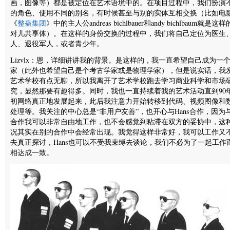
画，图像等）都是被定位在艺术语境中的。在项目过程中，我们扮演
的角色、使用不同的别名，有时候甚至与别的实体互相交换（比如电
《
整蛊集团
》中的主人公andreas bichlbauer和andy bichlbaum就是这
对儿共享体）。在这样的身份交换的过程中，我们将自己定位为医生
人、退役军人，或者青少年。
Lizvlx：恩，详细讲讲我的背景。是这样的，我一直希望自己成为一
家（此外也希望自己是个考古学家或是物理学家），但是说实话，我
艺术学校有点无聊，所以我离开了艺术学校跑去学习商业科学和市场
究，显然那要有趣得多。同时，我也一直持续着我的艺术活动直到90
初网络真正地发展起来，此后我注意力开始转移到代码、视频图像和
处理等。我关注的中心总是“非用户友善”，也开心与Hans合作，因为
合作我可以非常自由地工作，也不会感觉到粘滞在双方的妥协中，这
况其实在别的合作中会经常出现。我觉得这样非常好，我可以工作又
去真正探讨，Hans也可以不受我束缚去谈论，我们不必为了一起工作
相达成一致。