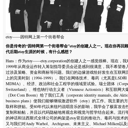
etoy——因特网上第一个街巷帮会
你是传奇的“因特网第一个街巷帮会”etoy的创建人之一。现在你再回顾
代后期etoy生涯的时候，有什么感想？
Hans：作为etoy——etoy.corporation的创建人之一感觉很棒。现在，我
1999年从商业运作转入筹划指导委员会还是感到很满意，我不希望卷
过涉及策略、资金和商标等问题。我们的边缘游戏恰好发生在互联网
上的完美时刻（1994-1999）。我们在网络技术、毒药（尤其是LSD和
MDMA）、经济、政治和社会工程学的领域里试验。瑞士团体（Corpor
Switzerland）、维也纳行动主义者（Viennese Actionists）和互联网
（Dot Com Boom）给了我们工具（corporate identity manuals, die Aktio
business plans）使我们能够继续激进软件（etoy）的工作。我主要的
取样和拼贴。受80年代以来纽约说唱音乐的影响，我学会了极富攻击
复制和粘帖，并且以代码隐秘地将观念和视觉与哲学结合起来。流行
的神话和法西斯式全球公司的构架是etoy背后的推动力。毒药与技术
又与我们对Andy Warhol、Archigram、未来主义、Michael Milken以