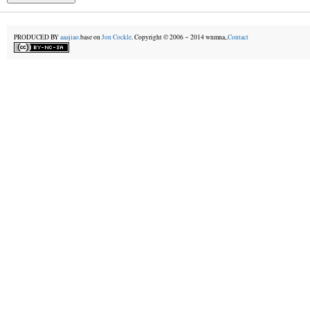
PRODUCED BY
aaajiao.
base on
Jon Cockle
. Copyright © 2006－2014 wnmna,.
Contact