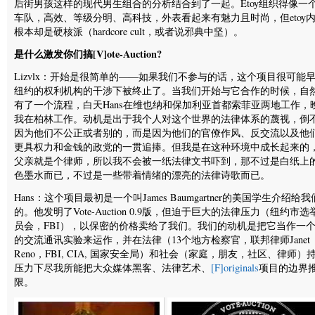
后街男孩这样的现代男生组合的分析结合到了一起。Etoy组织得像一个
车队，高效、等级分明、高科技，外表看起来有魅力且时尚，但etoy
根本却是硬核派（hardcore cult，或者说邪典中坚）。
是什么激发你们搞[V]ote-Auction?
Lizvlx：开始是很简单的——如果我们不参与的话，这个项目很可能
纽约的权利机构的干涉下被终止了。当我们开始与它合作的时候，自
有了一个流程，白天Hans在维也纳和保加利亚首都索菲亚两地工作，
我在柏林工作。动机是出于我个人对这个世界的法律体系的蔑视，倒
因为他们不公正或者别的，而是因为他们的官僚作风、反交流以及他
更具权力和金钱的政党的一贯追捧。但我是在这种环境中成长起来的
父亲就是个律师，所以我不会被一纸法律文书吓到，那不过是白纸上
色墨水而已，不过是一些带着情绪的漂亮的法律诗歌而已。
Hans：这个项目最初是一个叫James Baumgartner的美国学生介绍给我
的。他发明了Vote-Auction 0.9版，但迫于巨大的法律压力（纽约市选
员会，FBI），以保密的价格卖给了我们。我们的动机是把它当作一
的交流通讯实验来运作，并在法律（13个地方检察官，联邦律师Janet
Reno，FBI, CIA, 国家安全局）和社会（家庭，朋友，社区、律师）
压力下尽我所能把大众媒体黑客、法律艺术、
[F]originals
项目的边界
限。