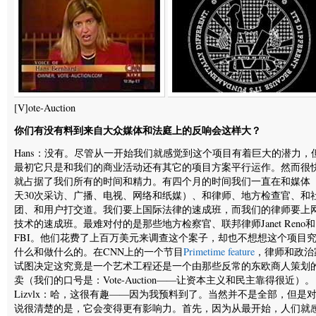
[V]ote-Auction
你们有没有料到来自大众媒体和法庭上的反响会这样大？
Hans：没有。尽管从一开始我们就感觉到这个项目有着巨大的潜力，
最初它只是和我们的商业活动还有其它的项目方案平行运作。然而很
就占据了我们所有的时间和精力。有四个月的时间我们一直在和媒体
天30次采访、广播、电视、网络和纸媒）、和律师、地方检查官、和
团、和用户打交道。我们要上国际法律的速成班，而我们的律师要上
技术的速成班。最难对付的是那些地方检察官、联邦律师Janet Reno和
FBI。他们花费了上百万美元来调查这个案子，却也不想想这个项目
什么和做什么的。在CNN上的一个节目
Primetime feature
，律师和政治
试图决定这究竟是一个艺术工程还是一个由那些反常的东欧商人策划
卖（我们的口号是：Vote-Auction——让资本主义和民主靠得很近）。
Lizvlx：哈，这很有趣——因为我预料到了。当然并不是全部，但是
说很清楚的是，它会变得更有影响力。首先，因为从最开始，人们就