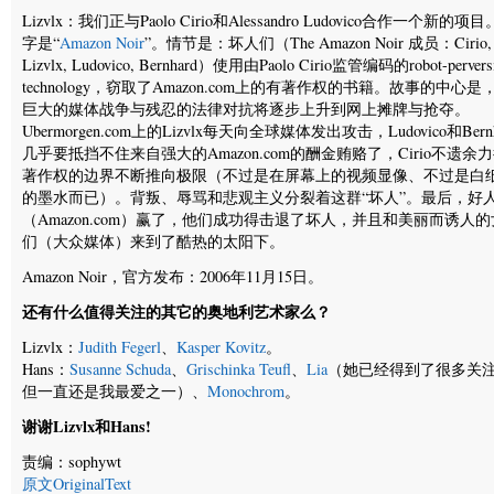
Lizvlx：我们正与Paolo Cirio和Alessandro Ludovico合作一个新的项
字是“
Amazon Noir
”。情节是：坏人们（The Amazon Noir 成员：Cirio,
Lizvlx, Ludovico, Bernhard）使用由Paolo Cirio监管编码的robot-pervers
technology，窃取了Amazon.com上的有著作权的书籍。故事的中心是
巨大的媒体战争与残忍的法律对抗将逐步上升到网上摊牌与抢夺。
Ubermorgen.com上的Lizvlx每天向全球媒体发出攻击，Ludovico和Bernh
几乎要抵挡不住来自强大的Amazon.com的酬金贿赂了，Cirio不遗余
著作权的边界不断推向极限（不过是在屏幕上的视频显像、不过是白
的墨水而已）。背叛、辱骂和悲观主义分裂着这群“坏人”。最后，好
（Amazon.com）赢了，他们成功得击退了坏人，并且和美丽而诱人
们（大众媒体）来到了酷热的太阳下。
Amazon Noir，官方发布：2006年11月15日。
还有什么值得关注的其它的奥地利艺术家么？
Lizvlx：
Judith Fegerl
、
Kasper Kovitz
。
Hans：
Susanne Schuda
、
Grischinka Teufl
、
Lia
（她已经得到了很多关
但一直还是我最爱之一）、
Monochrom
。
谢谢Lizvlx和Hans!
责编：sophywt
原文OriginalText