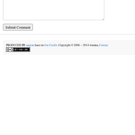
PRODUCED BY
aaajiao.
base on
Jon Cockle
. Copyright © 2006－2014 wnmna,.
Contact