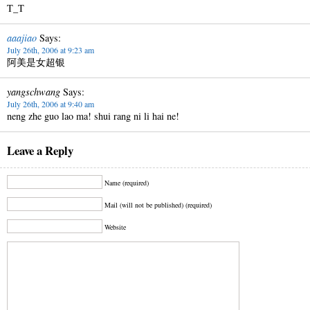
T_T
aaajiao
Says:
July 26th, 2006 at 9:23 am
阿美是女超银
yangschwang
Says:
July 26th, 2006 at 9:40 am
neng zhe guo lao ma! shui rang ni li hai ne!
Leave a Reply
Name (required)
Mail (will not be published) (required)
Website