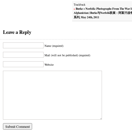
Trackback
»
Burke + Norfolk: Photographs From The War I
Afghanistan | Burke与Norfolk联展：阿富汗
系列, May 24th, 2011
Leave a Reply
Name (required)
Mail (will not be published) (required)
Website