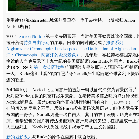
刚重建好的Ikhtiaruddin城堡的警卫亭，位于赫拉特。（版权归Simon
Norfolk所有）
2001年
Simon Norfolk
第一次去阿富汗，当时美国开始轰炸这个国家，
拉开所谓
持久自由行动
的序幕。回来的同时他完成了
摄影系列
——
Afghanistan: Chronotopia: Landscapes of the Destruction of Afghanis
汗：Chronotopia：阿富汗的毁灭景象）
。几年后，布拉德福德国家媒
物馆的人向他展示了十九世纪的英国摄影师John Burke的照片。Burk
为1878-1880年
第二次英阿战争
期间跟随入侵英军进入阿富汗进行拍摄
一人。Burke这组壮观的黑白照片令Norfolk产生追随这位维多利亚摄
迹的欲望。
2010年10月，Norfolk飞回阿富汗拍摄新一辑以当代冲突为背景的照片
此对应Burke拍摄的阿富汗战争景象。在泰特美术馆放映的17分钟视
Norfolk解释说，虽然Burke和他正在进行跨时间的合作（130年！），
们的切入角度完全不同。尽管Burke没有颂扬这段历史，但他毕竟是
帝国的一份子。Norfolk则是一名自由人，其目的在于表明：历史正在
演。他希望他的照片将传达出他对阿富汗局势的失望，在那里成千上
人已经死去！Norfolk认为这场战争揭示了帝国主义的凶残。
新的摄影系列
与Burke的原作在画廊中联合展出。