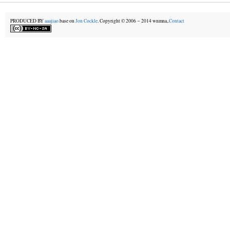
PRODUCED BY
aaajiao.
base on
Jon Cockle
. Copyright © 2006－2014 wnmna,.
Contact