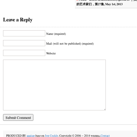
的艺术家们，第27集, May 1st, 2013
Leave a Reply
Name (required)
Mail (will not be published) (required)
Website
PRODUCED BY
aaajiao.
base on
Jon Cockle
. Copyright © 2006－2014 wnmna,.
Contact