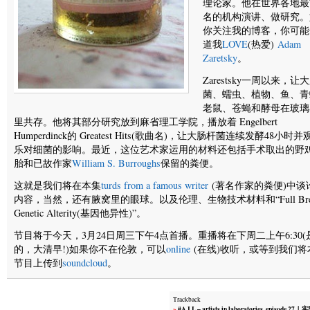
理论家。他在世界各地最
名的机构演讲、做研究。
你关注我的博客，你可能
道我
LOVE
(热爱)
Adam
Zaretsky
。
Zarestsky一周以来，让
菌、蠕虫、植物、鱼、青
老鼠、苍蝇和酵母在玻璃
里共存。他将其部分研究放到麻省理工学院，播放着 Engelbert
Humperdinck的 Greatest Hits(歌曲名)，让大肠杆菌连续发酵48小时
乐对细菌的影响。最近，这位艺术家运用的材料还包括手术取出的野
胎和已故作家
William S. Burroughs
保留的粪便。
这就是我们将在本集
turds from a famous writer
(著名作家的粪便)中谈
内容，当然，还有腋窝里的眼球。以及伦理、生物技术材料和“Full Brea
Genetic Alterity(基因他异性)”。
节目将于今天，3月24日周三下午4点首播。重播将在下周二上午6:30(
的，大清早!)如果你不在伦敦，可以
online
(在线)收听，或等到我们将
节目上传到
soundcloud
。
Trackback
»
#A.I.L – artists in laboratories, episode 2