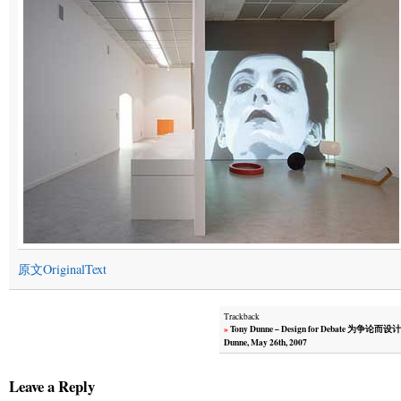
原文OriginalText
Trackback
»
Tony Dunne – Design for Debate 为争论而设计
Dunne, May 26th, 2007
Leave a Reply