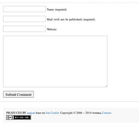
Name (required)
Mail (will not be published) (required)
Website
PRODUCED BY
aaajiao.
base on
Jon Cockle
. Copyright © 2006－2014 wnmna,.
Contact