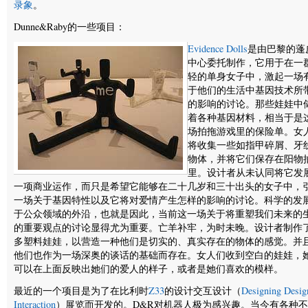
录象
。
Dunne&Raby的一些项目：
Evidence Dolls
是由巴黎的蓬
中心委托制作，它用于在一
轻的单身女子中，激起一场
于他们的生活中基因技术所
的影响的讨论。那些娃娃中
着各种基因材料，相当于是
场拍拖游戏里的保险单。女
将收集一些如指甲碎屑、牙
物体，并将它们保存在阳物
里。设计者从未认同将它发
一项商业运作，而只是希望它能够在二十几岁和三十出头的女子中，
一场关于基因特性以及它将对爱情产生怎样的影响的讨论。科学的发
于公众领域的外沿，也就是因此，当前这一场关于将重塑我们未来的
的重要观点的讨论显得尤为重要。亡羊补牢，为时未晚。设计者制作
多塑料娃娃，以营造一种他们是切实的、真实存在的物体的感觉。并
他们也作为一场深奥的谈话的基础而存在。女人们收到空白的娃娃，
可以在上面反映出她们的爱人的样子，或者是她们喜欢的模样。
最近的一个项目是为了在比利时
Z33
的设计交互设计（
Designing Desig
Interaction
）展览而开发的。D&R对机器人极为感兴趣。当今有各种