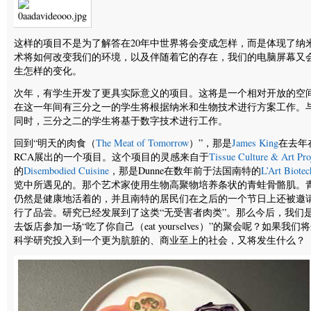
这样的项目不是为了解答在20年中世界将会变成怎样，而是体现了纳
术将如何改变我们的环境，以及伴随着它的存在，我们的电脑屏幕又
生怎样的变化。
次年，有学生开发了更具实际意义的项目。这将是一个相对开放的空
在这一年间有三分之一的学生将根据纳米和生物技术进行方案工作。
同时，三分之二的学生将基于数字技术进行工作。
回到“明天的肉食（
The Meat of Tomorrow
）”，那是
James King
在去年
RCA展出的一个项目。这个项目的灵感来自于
Tissue Culture & Art Pro
的
Disembodied Cuisine
，那是Dunne在数年前于法国南特的
L’Art Biotec
览中所遇见的。那个艺术家使用生物高聚物培养条状的青蛙骨骼肌。
仍然是健康地活着的，并且南特的居民们在之后的一个节日上还被邀
行了品尝。研究已经发展到了这类“无受害者肉类”。那么今后，我们
去饭店参加一场“吃了你自己（eat yourselves）”的聚会呢？如果我们
科学研究投入到一个更为肮脏的、商业至上的社会，又将发生什么？