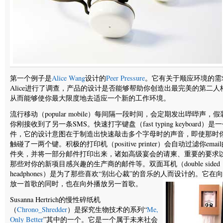
第一个例子是
Alice Wang
设计的
Peer Pressure
。它有关于顺应环境的需
Alice进行了调查，产品的设计是否能够帮助你创造出最完美的第二人
从而能够使你最大限度地去适应一个新的工作环境。
流行移动（popular mobile）每间隔一段时间，会定期发出哔哔声，假
你刚接收到了另一条SMS。快速打字键盘（fast typing keyboard）是
件，它的设计意图在于制造出快速敲击多个字母时的声音，即使那时
触碰了一两个键。积极的打印机（positive printer）会自动过滤你emai
件夹，并将一部分邮件打印出来，诸如高级宴会的请柬、重要的要求
那些对你的新项目感兴趣的生产商的邮件等。双面耳机（double sided
headphones）是为了那些喜欢“别出心裁”的音乐的人而设计的。它在
放一首歌的同时，也在向外播放另一首歌。
Susanna Hertrich的慢性碎纸机
（
Chrono_Shredder
）是探究生物技术的系列“
Me,
Only Better
”其中的一个。它是一个属于未来社会