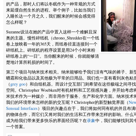
的产品，那时人们将以冬眠作为一种常规的方式
来延缓自然生长的进程。举个例子，比如当我们
入睡长达一个月之久，我们醒来的时候会感觉得
怎么样呢？
Suzanne设法在她的产品中置入这样一个难解且深
奥的主题。慢性碎纸机（chrono_Shredder在一个纸
卷上放映着一年的365天，而纸卷径直连接到一个
碎纸机上。碎纸机的程序设置是用24个小时来粉
碎纸卷上的“一日”。当你醒来的时候，你就能够清
楚地计算所耗损的时间了。
第三个项目与纳米技术相关。纳米能够给予我们没有气味的裤子、新
晒霜和化妆品以及其他极为平常的日用品。我们也一直有看到灰色粘
（
grey goo
）和自组机器。而设计交互部门则希望在这些极端之间寻找
空间。Christopher Woebken对有机材料和工艺很感兴趣，并开始考虑
米技术作为一种媒介，而非用作于服务、生产和化学方面。纳米技术
我们的环境带来怎样的新的交互呢？Christopher的新型触觉界面（
Ne
Sensual Interfaces
）项目的兴趣点在于，我们将如何同有机的并且布满
的物体合作，而它们又将对我们的生活和工作带来怎样的影响。什么
成为给我们带来更多快乐的界面经历呢？在
录象
中，我们能够找到其
一个答案。