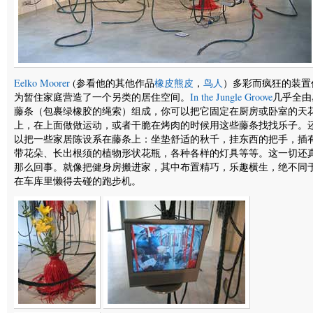
Eelko Moorer
(参看他的其他作品
橡皮熊皮
，
鸟人
）多彩而疯狂的装置
为暂住家庭营造了一个另类的居住空间。
In the Jungle Groove
几乎全由
藤条（包裹绿橡胶的绳索）组成，你可以把它固定在厨房或卧室的天
上，在上面做做运动，或者干脆在烤肉的时候用这些藤条找找乐子。
以把一些家居陈设系在藤条上：坐垫舒适的秋千，挂东西的把手，插
带花朵、长出根须的植物形状花瓶，各种各样的灯具等等。这一切还
那么回事。就像把健身房搬进家，其中布置精巧，乐趣横生，绝不同
在车库里懒得去碰的跑步机。