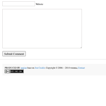
Website
PRODUCED BY
aaajiao.
base on
Jon Cockle
. Copyright © 2006－2014 wnmna,.
Contact