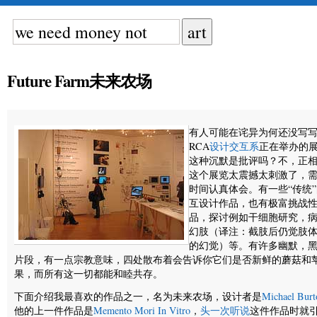
Future Farm未来农场
有人可能在诧异为何还没写
RCA
设计交互系
正在举办的
这种沉默是批评吗？不，正
这个展览太震撼太刺激了，
时间认真体会。有一些
“
传统
”
互设计作品，也有极富挑战
品，探讨例如干细胞研究，
幻肢（译注：截肢后仍觉肢
的幻觉）等。有许多幽默，
片段，有一点宗教意味，四处散布着会告诉你它们是否新鲜的蘑菇和
果，而所有这一切都能和睦共存。
下面介绍我最喜欢的作品之一，名为未来农场，设计者是
Michael Burt
他的上一件作品是
Memento Mori In Vitro
，
头一次听说
这件作品时就