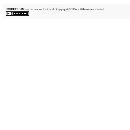
PRODUCED BY
aaajiao.
base on
Jon Cockle
. Copyright © 2006－2014 wnmna,.
Contact