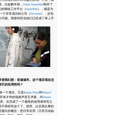
错。比如数年前，
Johan Sanneblad
制作了
门的网络工作平台（
OpenTrek
），都是为
为了一个非常成功的公司（
Develant
），还包
为可能。我曾经听说他们已经成了掌上手
常使我幻想：音速城市。这个项目现在怎
信它的实用性吗？
第一个项目。它是
Ramia Maze
和
Margot
常有才华的瑞典声音艺术家，叫
Daniel
2小组里。在完成了一个最终的使用者研究之
已经不再研究这个了。然而，以后我从事的
挖掘出的概念：把日常应用（日常活动如