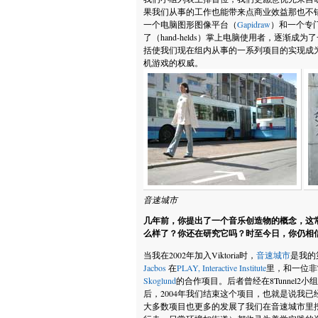
果我们从事的工作也能带来点商业效益那也不
一个电脑图形图像平台（
Gapidraw
）和一个专
了（hand-helds）掌上电脑使用者，逐渐成
括使我们现在组内从事的一系列项目的实现成
机游戏的权威。
音速城市
几年前，你提出了一个音乐创造物的概念，这
么样了？你还在研究它吗？时至今日，你仍相
当我在2002年加入Viktoria时，
音速城市
是我的
Jacbos
在
PLAY, Interactive Institute
里，和一位非
Skoglund
的合作项目。后者曾经在8Tunnel
后，2004年我们结束这个项目，也就是说我
大多数项目也更多的发展了我们在音速城市里