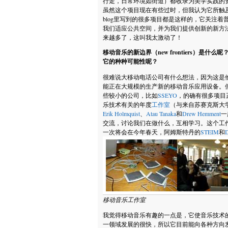
行走，日常环境如街道）都收录为美学实践的
虽然这个项目现在有些过时，但我认为它所触
blog里写到的很多项目都是这样的，它关注
我们适应公共空间，并为我们提供创新的新方
来越多了，这叫我太激动了！
移动音乐的新边界（new frontiers）是
它的种种可能性呢？
很难说大移动电话公司有什么想法，因为这是
能正在大规模的生产新的移动音乐应用设备。
些较小的公司，比如
SSEYO
，的确有很多项目
乐技术有关的年度
工作室
（与来自苏赛克斯大
Erik Holmquist
、
Atau Tanaka
和
Drew Hemment
一
交流，讨论我们在做什么，互相学习。这个工
一次将会在今年春天，阿姆斯特丹的
STEIM
和
D
移动音乐工作室
我觉得移动音乐有趣的一点是，它使音乐技术
一领域发展的很快，所以它目前能向各种方向