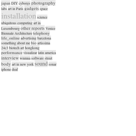
photography
japan
DIY
cyborgs
gadgets
labs
art in Paris
space
installation
science
ubiquitous computing
art in
other reports
Luxembourg
Venice
telephony
Biennale Architecture
life_online
advertising
barcelona
bio
something about me
artissima
24c3
biotech art
hongkong
performance
visualizar
latin america
interview
wnmna
software
street
sound
body
art in new york
sonar
iphone
deaf