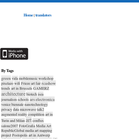
Home
translators
|
By Tags
green
vida
mobilemusic workshop
rcashow
pixelazo
wifi
Frieze art fair
trends
art in Brussels
GAMERZ
architecture
biotech
isea
ars electronica
journalism
schools
venice biennale
nanotechnology
privacy
data
microwave
talk2
augmented reality
compitition
art in
art
Turin and Milan
conflux
salone2007
FotoGrafia
Media Art
RepublicGlobal media art mapping
project
Postopolis
art in Antwerp