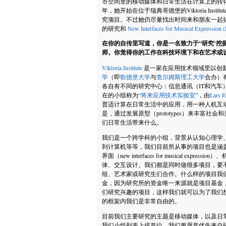
市空间里的移动媒体和日常生活在计算上的转化（computat
年，她开始在位于瑞典哥德堡的Viktoria Institut
究项目。不过她仍尽量找出时间来和朋友一起
的研究和
New Interfaces for Musical Expression
在你的自传里写道，你是一名致力于“研究‘挖
师。你觉得你的工作在科技环境下和在艺术或
Viktoria Institute
是一家在应用技术领域里以创
学
（即
歌德堡大学
与
查尔姆斯理工大学
合办）有
各自有不同的研究中心：信息通讯（IT和汽车
在的小组称为“
将来应用技术实验室
”，由
Lars E
普适计算在日常生活中的应用，用一种人机互
是，通过发展原型（prototypes）来丰富
们日常生活带来什么。
我们是一个跨学科的小组，背景从认知心理学
到计算机等等，我们目前所从事的项目也是涵
界面（new interfaces for musical ex
体、交互设计。我们都是同时做很多项目，要
组、艺术家或研究生们合作。什么样的项目我
金，因为研究所的资金唯一来源就是项目基金
们研究兴趣的项目，这样我们就可以为了我们
的框架内我们是非常自由的。
目前我们主要研究的主题是移动媒体，以及日
我们小组列表上排首位，我们更愿意优先来自