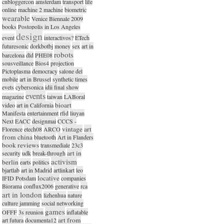
cnbloggercon
amsterdam
transport
life
online
machine 2 machine
biometric
wearable
Venice Biennale 2009
books
Postopolis in Los Angeles
design
event
interactivos?
ETech
futuresonic
dorkbotbj
money
sex
art in
robots
barcelona
dld
PHE08
sousveillance
Bios4
projection
Pictoplasma
democracy
salone del
mobile
art in Brussel
synthetic times
evets
cybersonica
idii final show
events
magazine
taiwan
LABoral
bioart
video
art in California
Manifesta
entertainment
rfid
liuyan
Next
EACC
designmai
CCCS -
vintage
art
Florence
etech08
ARCO
from china
bluetooth
Art in Flanders
book reviews
transmediale
23c3
art in
security
udk
break-through
activism
berlin
earts
politics
bjartlab
art in Madrid
artlinkart
leo
locative
IFID Potsdam
companies
Biorama
conflux2006
generative
rca
art in london
lizhenhua
nature
culture jamming
social networking
games
OFFF
3s reunion
inflatable
art from
art futura
documenta12