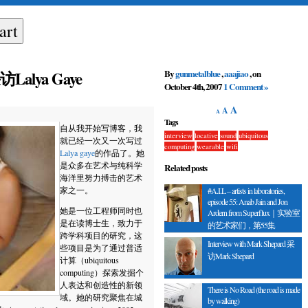
By
gunmetalblue
,
aaajiao
, on
 采访Lalya Gaye
October 4th, 2007
1 Comment »
A
A
A
Tags
自从我开始写博客，我
interview
locative
sound
ubiquitous
就已经一次又一次写过
computing
wearable
wifi
Lalya gaye
的作品了。她
是众多在艺术与纯科学
Related posts
海洋里努力搏击的艺术
家之一。
#A.I.L – artists in laboratories,
episode 55: Anab Jain and Jon
她是一位工程师同时也
Ardern from Superflux｜实验室
是在读博士生，致力于
的艺术家们，第55集
跨学科项目的研究，这
Interview with Mark Shepard 采
些项目是为了通过普适
访Mark Shepard
计算（ubiquitous
computing）探索发掘个
人表达和创造性的新领
There is No Road (the road is made
域。她的研究聚焦在城
by walking)