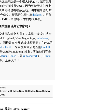
到这里来这是一个很大的动力，城市虽然
有时也可以是优势，因为更便于人们互相
尔摩同样也有很多活动。明年在斯德哥尔
e”将会成立。斯德哥尔摩也有
dorkbot
，拥有
研究（TMH）和数字艺术的悠久历史。
的关注的瑞典艺术家吗？
设计师和研究人员了，这里一次没办法全
el Skoglund, New Beginnings,
mixnbrew
,
。同样是在交互式设计和研究：在FAL的
ten Fjeld
，来自交互式研究所的
Liselott
rt&Technology的校友，哪怕他们不全
和
Brian House
（即
knifeandfork
）、
David
等。太多人了！
ckback
terview with Lalya Gaye 采访Lalya Gaye, October
, 2007
Gaye 采访Lalya Gaye”