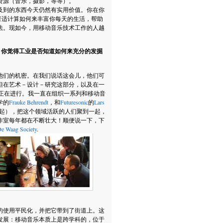
资源（音乐，摄影，等等）。
及到的东西今天仍然有实用价值。你在你
着普适计算如何来丰富你每天的生活，帮助
法。现如今，用移动音乐技术工作的人越
什么呢？你觉得工业是否知道如何来充分的发掘
他们的机密。在我们说话这会儿，他们可
但在艺术－设计－研究这部分，以及在一
正在进行。我一直在组织一系列和移动音
学的
Frauke Behrendt
，和
Futuresonic
的
Lars
起），把这个领域活跃的人们聚到一起，
作室每年都在不断壮大！顺便说一下，下
e Waag Society
.
的使用平民化，并把它带到了街道上。这
发展：移动音乐本质上是跨学科的，位于