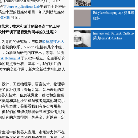
ional re purposing）。2002
e的
Future Applications Lab
里致力于各种研
搞些小型的新媒体项目，加入到移动媒体
BabyLove bumping cups 婴儿碰
 (NIME)
社团。
碰杯
掘艺术，技术和设计的聚合点’”的工程
设计环境下是否受到同样的关注呢？
Interview with Fernando Orellana /
采访Fernando Orellana
新为导向的研究所，与瑞典
歌德堡技术大
密切的联系。Viktoria包括有几个小组，
），为消防员研究的IT技术，等等。我所
rik Holmquist
于2002年成立。它主要研究
动的观点来分析。基本上，我们关注的
社会和美学的交互作用，新意义新技术可以给人
、设计、工程物理学、语言技术、物理学
盖了多种领域：普适计算、音乐表达的新
pression）、机器人技术、信息视觉化、移动和定位媒
不就是和其他小组成员或者是其他研究小
们有能力做，是要看我们有多少可用基
，但我们的组织领导者会寻求那些满足我
想研究的东西得到一笔基金。所以在一定
常生活中的机器人应用。市场潜力并不在
研究角度的相关和有趣的发现。不过，如