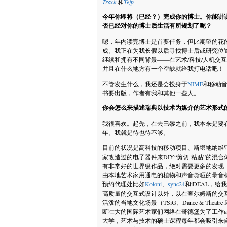
Track
和
Tejp
今年你即将（已经？）完成你的博士。你能讲
否已经对你的博士后生活有所规划了呢？
嗯，年内读完博士是首要任务，但比期望的花的
成。我正在为我长假以后寻找博士后或研究位
继续和拥有不同背景——在艺术/科技/人机交
并且在什么地方有一个空缺就给我打电话吧！
不管发生什么，我还是会投身于
NIME
和移动
书要出版，作者有我和其他一些人。
你会怎么来描述瑞典以技术为媒介的艺术形式
我很喜欢。起先，在去巴黎之前，我本来是要
年。我就是待也待不够。
目前的状况是高科技的移动项目、斯堪地纳维
家改造过的电子器件来DIY“剪切-粘贴”的混
有非常好的世界级作品，绝对需要更多的发现
由本地艺术家用通电的植物和声音嘶哑的录音
预约代理处比如
Koloni
、
sync24
和iDEAL，
高质量的交互式设计以外，以在查尔姆斯的交
活泼的当地文化场景（TSiG、Dance & Theatre fes
断壮大的国际艺术家们网络在哥德堡为了工作
大学，艺术与技术的硕士课程每年都会吸引来