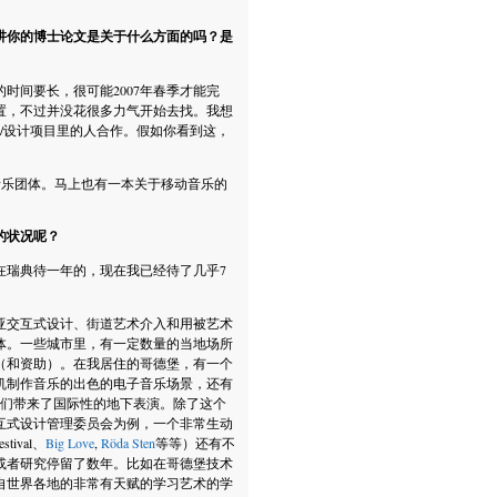
讲你的博士论文是关于什么方面的吗？是
时间要长，很可能2007年春季才能完
置，不过并没花很多力气开始去找。我想
互/设计项目里的人合作。假如你看到这，
音乐团体。马上也有一本关于移动音乐的
的状况呢？
在瑞典待一年的，现在我已经待了几乎7
亚交互式设计、街道艺术介入和用被艺术
合体。一些城市里，有一定数量的当地场所
（和资助）。在我居住的哥德堡，有一个
机制作音乐的出色的电子音乐场景，还有
给我们带来了国际性的地下表演。除了这个
互式设计管理委员会为例，一个非常生动
tival、
Big Love
,
Röda Sten
等等）还有不
或者研究停留了数年。比如在哥德堡技术
自世界各地的非常有天赋的学习艺术的学