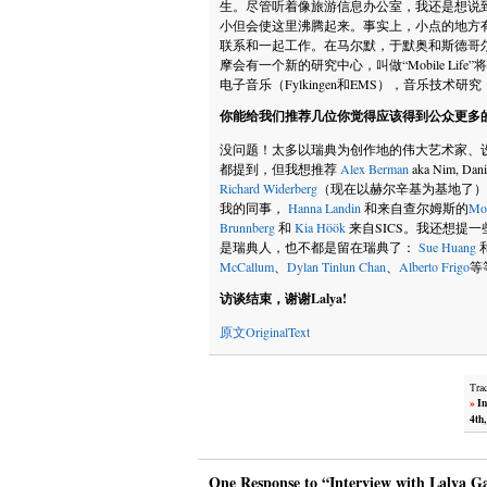
生。尽管听着像旅游信息办公室，我还是想说
小但会使这里沸腾起来。事实上，小点的地方
联系和一起工作。在马尔默，于默奥和斯德哥
摩会有一个新的研究中心，叫做“Mobile Lif
电子音乐（Fylkingen和EMS），音乐技术
你能给我们推荐几位你觉得应该得到公众更多
没问题！太多以瑞典为创作地的伟大艺术家、
都提到，但我想推荐
Alex Berman
aka Nim, Dani
Richard Widerberg
（现在以赫尔辛基为基地了）
我的同事，
Hanna Landin
和来自查尔姆斯的
Mor
Brunnberg
和
Kia Höök
来自SICS。我还想提一些A
是瑞典人，也不都是留在瑞典了：
Sue Huang
McCallum
、
Dylan Tinlun Chan
、
Alberto Frigo
等
访谈结束，谢谢Lalya!
原文OriginalText
Tra
»
In
4th
One Response to “Interview with Lalya 