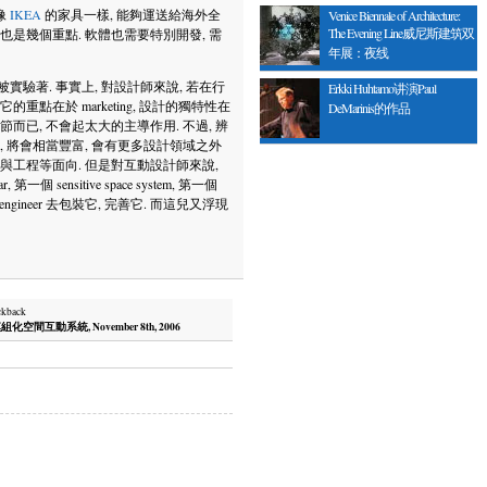
像
IKEA
的家具一樣, 能夠運送給海外全
Venice Biennale of Architecture:
The Evening Line威尼斯建筑双
 也是幾個重點. 軟體也需要特別開發, 需
年展：夜线
驗著. 事實上, 對設計師來說, 若在行
Erkki Huhtamo讲演Paul
點在於 marketing, 設計的獨特性在
DeMarinis的作品
而已, 不會起太大的主導作用. 不過, 辨
, 將會相當豐富, 會有更多設計領域之外
統與工程等面向. 但是對互動設計師來說,
sensitive space system, 第一個
real engineer 去包裝它, 完善它. 而這兒又浮現
ckback
組化空間互動系統, November 8th, 2006