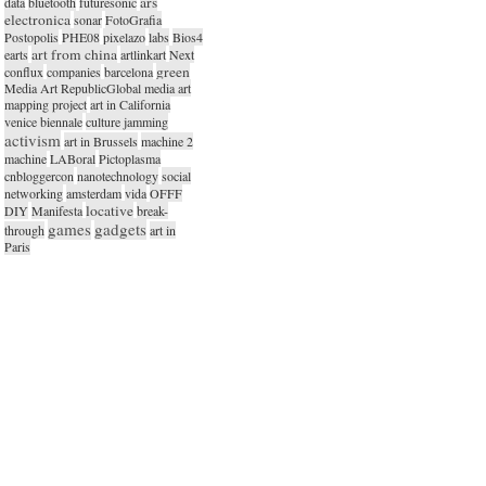
ars
data
bluetooth
futuresonic
electronica
sonar
FotoGrafia
Postopolis
PHE08
pixelazo
labs
Bios4
art from china
earts
artlinkart
Next
green
conflux
companies
barcelona
Media Art RepublicGlobal media art
mapping project
art in California
venice biennale
culture jamming
activism
art in Brussels
machine 2
machine
LABoral
Pictoplasma
cnbloggercon
nanotechnology
social
networking
amsterdam
vida
OFFF
locative
DIY
Manifesta
break-
games
gadgets
through
art in
Paris