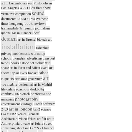
art in Luxembourg
sex
Postopolis in
Los Angeles
ARCO
idii final show
sound
visualizar
compitition
documenta12
EACC
rca
synthetic
book reviews
times
hongkong
transmediale
3s reunion
journalism
iphone
Art in Flanders
deaf
design
art in Brussel
biotech art
installation
lizhenhua
privacy
mobilemusic workshop
schools
biometric
advertising
transport
trends
books
salone del mobile
wifi
art
space
art in Turin and Milan
event
other
from japan
bioart
evets
art
reports
artissima
generative
wearable
designmai
art in Madrid
rcashow
life online
dorkbotbj
performance
conflux2006
biotech
photography
magazine
vintage
entertainment
ETech
software
art in london
24c3
talk2
science
GAMERZ
Venice Biennale
Architecture
video
Frieze art fair
art in
Antwerp
microwave
art futura
street
something about me
CCCS - Florence