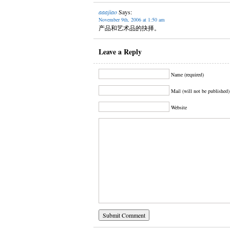
aaajiao
Says:
November 9th, 2006 at 1:50 am
产品和艺术品的抉择。
Leave a Reply
Name (required)
Mail (will not be published)
Website