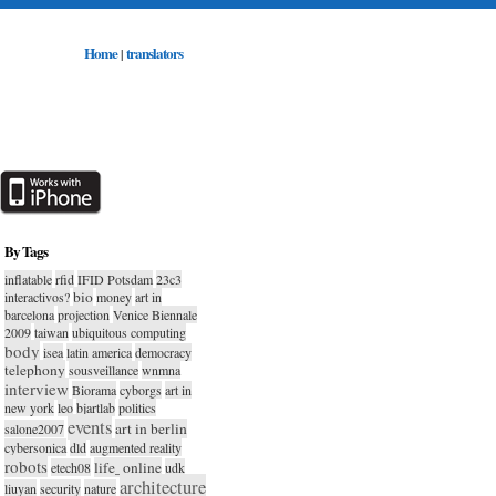
Home
translators
|
By Tags
inflatable
rfid
IFID Potsdam
23c3
bio
interactivos?
money
art in
barcelona
projection
Venice Biennale
2009
taiwan
ubiquitous computing
body
isea
latin america
democracy
telephony
sousveillance
wnmna
interview
Biorama
cyborgs
art in
new york
leo
bjartlab
politics
events
art in berlin
salone2007
cybersonica
dld
augmented reality
robots
life_online
etech08
udk
architecture
liuyan
security
nature