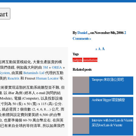
By
Daniel
, , on November 8th, 2006
2
Comments »
A
A
A
Tags
gadgets
installation
將互動裝置模組化, 大量生產販賣的構
讓我們借鏡. 例如義大利的由
3M
+
OREA
+
Related posts
 System
, 由英國
Betaminds Ltd
代理的互動
北美的
Reactrix
和 Freeset
Human Locator
等.
Tampopo 来吹蒲公英吧
技術要實現這類的互動系統雛型並不難, 但
ar 為例 (經本人 e-mail 詢問的結
odule), 電腦 (Computer), 以及投影設備
Ambient Trigger 環室觸發
 50 (長) x 50 (寬) x 115 (高) 公分.
 2 個倍數 (2, 4, 6, 8…) 公尺. 而
, 加上軟體與設定費則要英鎊 6,500 (約台幣
Interview with José Luis de Vicente
台, 也要準備個 60-70 萬台幣左右. 在與英
采访José Luis de Vicente
表示他們已有來自全球的等待清單, 所以如果我們