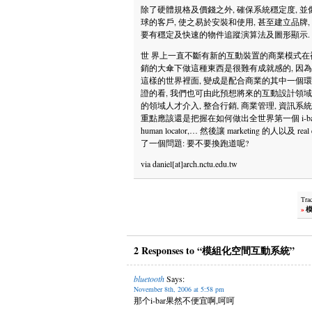
除了硬體規格及價錢之外, 確保系統穩定度, 並
球的客戶, 使之易於安裝和使用, 甚至建立品牌,
要有穩定及快速的物件追蹤演算法及圖形顯示.
世 界上一直不斷有新的互動裝置的商業模式在被實
銷的大傘下做這種東西是很難有成就感的, 因為它的重
這樣的世界裡面, 變成是配合商業的其中一個環節
證的看, 我們也可由此預想將來的互動設計領域
的領域人才介入, 整合行銷, 商業管理, 資訊系
重點應該還是把握在如何做出全世界第一個 i-bar, 第一個 
human locator,… 然後讓 marketing 的人以及 
了一個問題: 要不要換跑道呢?
via daniel[at]arch.nctu.edu.tw
Tra
»
模
2 Responses to “模組化空間互動系統”
bluetooth
Says:
November 8th, 2006 at 5:58 pm
那个i-bar果然不便宜啊,呵呵