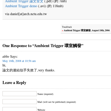
Ambient Trigger 論文全文
(.pdf) (約 7mb)
Ambient Trigger demo
(.avi) (約 118mb)
via daniel[at]arch.nctu.edu.tw
Trackback
»
Ambient Trigger 環室觸發, August 18th, 2006
One Response to “Ambient Trigger 環室觸發”
abbe
Says:
May 16th, 2008 at 10:56 am
hi,
論文的連結似乎失效了,very thanks.
Leave a Reply
Name (required)
Mail (will not be published) (required)
Website