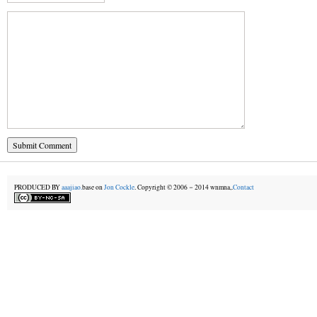
PRODUCED BY
aaajiao.
base on
Jon Cockle
. Copyright © 2006－2014 wnmna,.
Contact