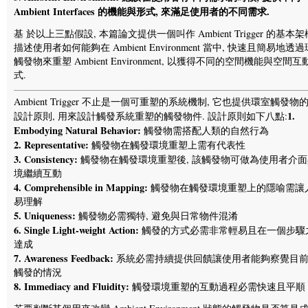
Ambient Interfaces 的機能與形式, 來滿足使用者的不同需求.
基 於以上三點假設, 本篇論文提供一個叫作 Ambient Trigger 的基本架
描述使用者如何能夠在 Ambient Environment 當中, 快速且簡易地透
觸發物來重塑 Ambient Environment, 以獲得不同的空間機能與空間互
式.
Ambient Trigger 不止是一個可重塑的系統機制, 它也提供環室觸發物
1.
設計原則, 用來設計觸發系統重塑的觸發物件. 設計原則如下八點:
Embodying Natural Behavior:
觸發物需搭配人類的自然行為
2. Representative:
觸發物在觸發環境重塑上需有代表性
3. Consistency:
觸發物在觸發環境重塑後, 該觸發物可做為使用者介
境繼續互動
4. Comprehensible in Mapping:
觸發物在觸發環境重塑上的隱喻需讓
易理解
5. Uniqueness:
觸發物必需獨特, 避免與日常物件混淆
6. Single Light-weight Action:
觸發的方式必需非常輕易且在一個步驟
達成
7. Awareness Feedback:
系統必需持續提供回饋讓使用者能夠察覺目
觸發的情況
8. Immediacy and Fluidity:
觸發環境重塑的互動過程必需快速且平順