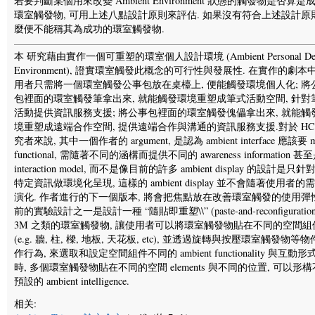
若要判斷某個用來改變 Ambient Environment 狀態的觸發物是否算是
環室觸發物, 可用上述八點設計原則來評估. 如果沒有符合上述設計原則
麼便不能稱其為成功的環室觸發物.
本 研究藉由實作一個可重塑的環室個人設計環境 (Ambient Personal Des
Environment), 證實環室觸發此概念的可行性與發展性. 在實作的劇本中
用者只需將一個環室觸發公事包放在桌檯上, 便能觸發環境個人化; 將
包裡面的環室觸發筆拿出來, 就能觸發環境重塑成筆式活動空間, 針對
活動提供資訊服務支援; 將公事包裡面的環室觸發傀儡拿出來, 就能觸
境重塑成遠端合作空間, 提供遠端合作與溝通的資訊服務支援.對於 HCI
究者來說, 其中一個作者的 argument, 是認為 ambient interface 應該要 mu
functional, 需隨著不同的涵構而提供不同的 awareness information 甚
interaction model, 而不是像目前的許多 ambient display 的設計是只
特定資訊做環境化呈現, 這樣的 ambient display 並不會隨著使用者的
演化. 作者進行的下一個版本, 將會把焦點放在改善環室觸發的使用彈性
前的實驗設計之一是設計一種 “隨貼即重塑\\” (paste-and-reconfiguration
3M 之類的環室觸發物, 讓使用者可以將環室觸發物貼在不同的空間組
(e.g. 牆, 柱, 樑, 地板, 天花板, etc), 並透過旋轉與按壓環室觸發物等
作行為, 來選取和設定空間組件不同的 ambient functionality 與互動形式
時, 多個環室觸發物貼在不同的空間 elements 與不同的位置, 可以形
預設的 ambient intelligence.
相关: