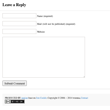
Leave a Reply
Name (required)
Mail (will not be published) (required)
Website
PRODUCED BY
aaajiao.
base on
Jon Cockle
. Copyright © 2006－2014 wnmna,.
Contact