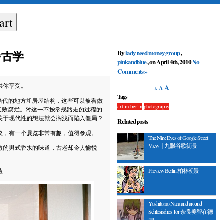
By
lady need money group
,
未来考古学
pinkandblue
, on April 4th, 2010
No
Comments »
供你享受。
A
A
A
Tags
些当代的地方和房屋结构，这些可以被看做
art in berlin
photography
衰败腐烂。对这一不按常规路走的过程的
关于现代性的想法就会搁浅而陷入僵局？
Related posts
议，有一个展览非常有趣，值得参观。
The Nine Eyes of Google Street
View｜九眼谷歌街景
激的男式香水的味道，古老却令人愉悦
Preview Berlin 柏林初景
猿
Yoshitomo Nara and around
Schlesisches Tor 奈良美智在德
国