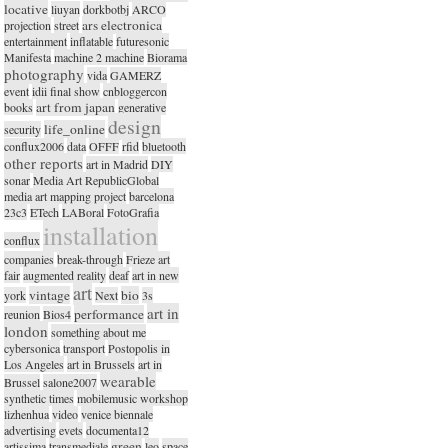
locative
liuyan
dorkbotbj
ARCO
ars electronica
projection
street
entertainment
inflatable
futuresonic
Manifesta
machine 2 machine
Biorama
photography
vida
GAMERZ
event
idii final show
cnbloggercon
art from japan
books
generative
design
life_online
security
conflux2006
data
OFFF
rfid
bluetooth
other reports
art in Madrid
DIY
sonar
Media Art RepublicGlobal
media art mapping project
barcelona
23c3
ETech
LABoral
FotoGrafia
installation
conflux
companies
break-through
Frieze art
fair
augmented reality
deaf
art in new
art
vintage
bio
york
Next
3s
art in
performance
reunion
Bios4
london
something about me
cybersonica
transport
Postopolis in
Los Angeles
art in Brussels
art in
wearable
Brussel
salone2007
synthetic times
mobilemusic workshop
lizhenhua
video
venice biennale
advertising
evets
documenta12
green
artissima
transmediale
leo
space