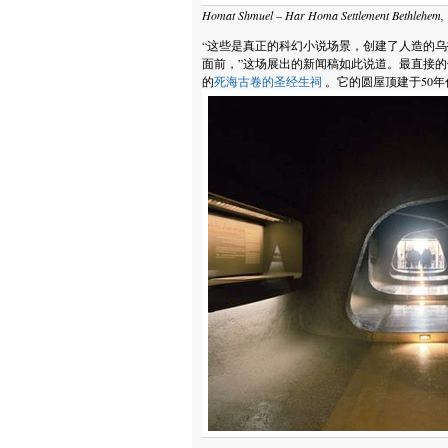
Homat Shmuel – Har Homa Settlement Bethlehem, 
“这些是真正的科幻小说场景，创建了人造的
面前，”这场展出的新闻稿如此说道。最直接
的
死海古卷的圣经生祠
。它的圆屋顶建于50