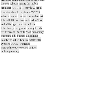
biotech
schools
salone del mobile
robots
interview
artlinkart
art in
events
book reviews
barcelona
science
taiwan
isea
sex
amsterdam
art
futura
IFID Potsdam
earts
art in Turin
games
and Milan
art in Paris
telephony
designmai
money
trends
art from china
wifi
24c3
democracy
magazine
udk
bjartlab
dld
iphone
activism
rcashow
art in berlin
cyborgs
CCCS - Florence
nanotechnology
etech08
politics
culture jamming