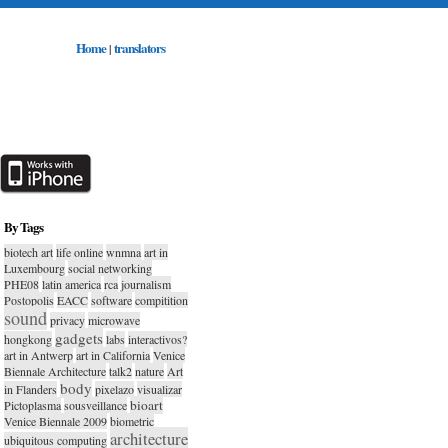
Home
translators
|
By Tags
biotech art
life online
wnmna
art in
Luxembourg
social networking
PHE08
latin america
rca
journalism
Postopolis
EACC
software
compitition
sound
privacy
microwave
gadgets
hongkong
labs
interactivos?
art in Antwerp
art in California
Venice
Biennale Architecture
talk2
nature
Art
body
in Flanders
pixelazo
visualizar
bioart
Pictoplasma
sousveillance
Venice Biennale 2009
biometric
architecture
ubiquitous computing