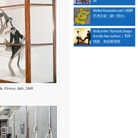
Berliner Kunstsalon (part 1) 柏林
艺术沙龙（第一部分）
Book review: Top Secret. Images
from the Stasi Archives｜书评：
绝密。来自斯塔西
, Firenze, Italy, 2008