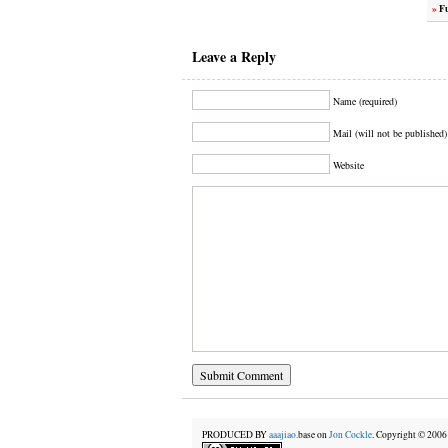
»
Fu
Leave a Reply
Name (required)
Mail (will not be published)
Website
PRODUCED BY
aaajiao.
base on
Jon Cockle
. Copyright © 20