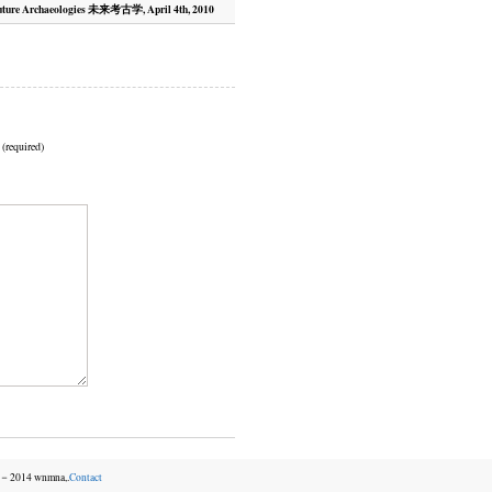
ture Archaeologies 未来考古学, April 4th, 2010
 (required)
06－2014 wnmna,.
Contact