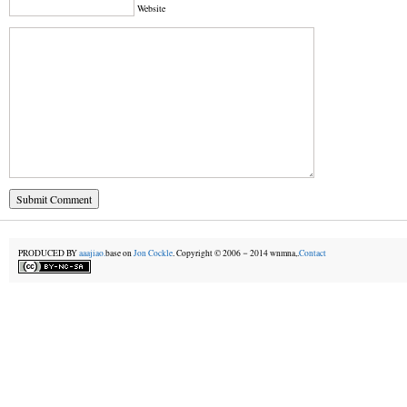
Website
PRODUCED BY
aaajiao.
base on
Jon Cockle
. Copyright © 2006－2014 wnmna,.
Contact