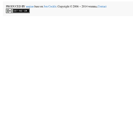
PRODUCED BY
aaajiao.
base on
Jon Cockle
. Copyright © 2006－2014 wnmna,.
Contact