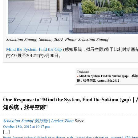
Sebastian Stumpf, Sukima, 2009. Photo: Sebastian Stumpf
Mind the System, Find the Gap
(感知系统，找寻空隙)将于比利时哈塞
的Z33展至2012年的9月30日。
Trackback
»
Mind the System, Find the Sukima (gap)｜感
统，找寻空隙, August 13th, 2012
One Response to “Mind the System, Find the Sukima (gap)
知系统，找寻空隙”
Sebastian Stumpf 的行动 | Lackar Zhao
Says:
October 18th, 2012 at 10:17 pm
[...]
http://www.galeriekleindienst.de/en_ueb_kuenstler,sebastian_stumpf,178.ht