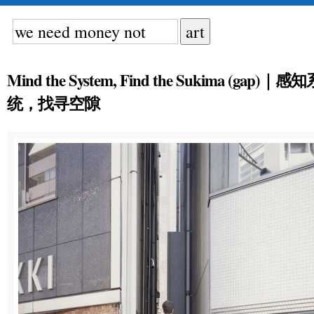
Mind the System, Find the Sukima (gap)｜感
统，找寻空隙