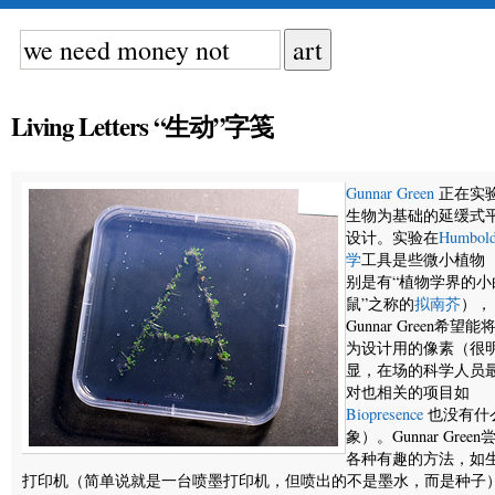
Living Letters “生动”字笺
Gunnar Green
正在实
生物为基础的延缓式
设计。实验在
Humbol
学
工具是些微小植物
别是有“植物学界的小
鼠”之称的
拟南芥
），
Gunnar Green希望
为设计用的像素（很
显，在场的科学人员
对也相关的项目如
Biopresence
也没有什
象）。Gunnar Gree
各种有趣的方法，如
打印机（简单说就是一台喷墨打印机，但喷出的不是墨水，而是种子