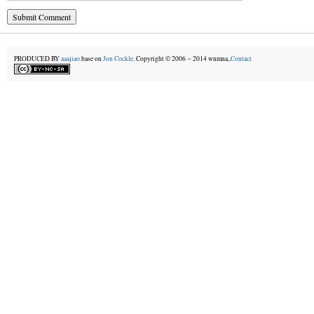
PRODUCED BY
aaajiao.
base on
Jon Cockle
. Copyright © 2006－2014 wnmna,.
Contact