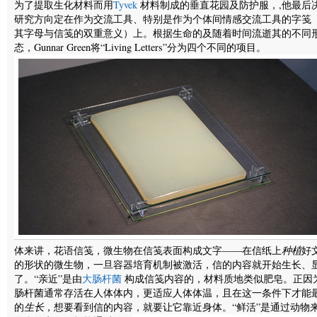
为了提取生化材料而用
Tyvek
材料制成的垂直花园及防护服，,他最后
研究方向定在作为交流工具、特别是作为个体间情感交流工具的字笺
其字母与信笺的双重意义）上。根据生命的及随着时间流逝其的不同
态，Gunnar Green将“Living Letters”分为四个不同的项目。
体来讲，花语信笺，微生物在信笺表面构成文字——在信纸上
种植
好
的形状的微生物，一旦容器培育机制被激活，信的内容就开始生长、
了。“亲近”是由
大肠杆菌
构成信笺内容的，材料质地类似肥皂。正因
肠杆菌通常存活在人体体内，更适应人体体温，且在这一条件下才能
的
生长
，想要看到信的内容，就要让它靠近身体。
“鲜活”是通过动物