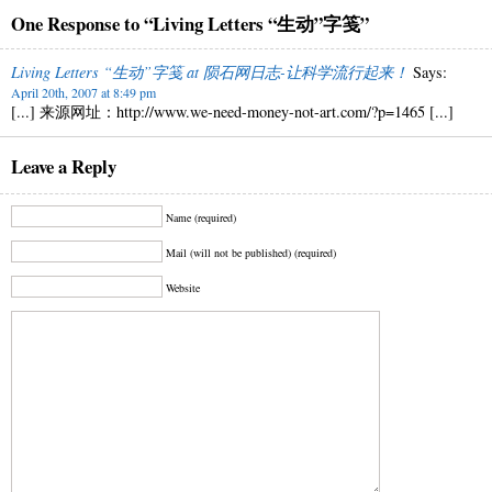
One Response to “Living Letters “生动”字笺”
Living Letters “生动”字笺 at 陨石网日志-让科学流行起来！
Says:
April 20th, 2007 at 8:49 pm
[...] 来源网址：http://www.we-need-money-not-art.com/?p=1465 [...]
Leave a Reply
Name (required)
Mail (will not be published) (required)
Website