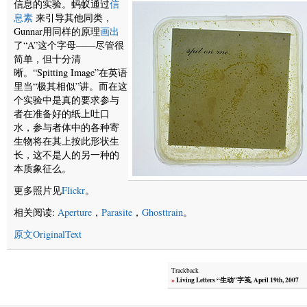
信息的实验。蚂蚁通过
信
息素
来引导其他同类，
Gunnar用同样的原理
画出
了“A”这个字母——尽管很
简单，但十分清
晰。“Spitting Image”在英语
里当“极其相似”讲。而在这
个实验中是真的要求参与
者在准备好的纸上吐口
水，参与者体中的各种寄
生物将在其上按此形状生
长，这不是人的另一种的
本质象征么。
更多照片见
Flickr
。
相关阅读:
Aperture
，
Parasite
，
Ghosttrain
。
原文OriginalText
Trackback
»
Living Letters “生动”字笺, April 19th, 2007