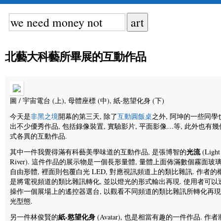
北藝大科藝所畢展的互動作品
圖 / 宇宙電台 (上), 母體座標 (中), 紙-慾望化身 (下)
今天是
非黑之境
開幕的第三天, 除了
互動圓飯桌
之外, 阿坤的一些同學
出不少優秀作品, 包括錄像裝置, 實驗影片, 平面影像…等, 此外也有
式各異的互動作品.
光流
其中一件我覺得滿有科藝美學味道的互動作品, 是張博智的
(Light
River). 這件作品的展示物是一個長形量體, 量體上面佈滿數個霧面玻
自由形體, 裡面則包覆白光 LED, 對應視訊頻道上的類比雜訊. 作者的
是將電視頻道的類比雜訊轉化, 並以燈光的形式輸出再現. 使用者可以
操作一個展場上的遙控器選台, 以觀看不同頻道的類比雜訊所轉化再
光型態.
紙-慾望化身
另一件林俊賢的
(Avatar), 也是相當有趣的一件作品. 作