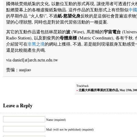
國傳統焚燒紙紮的文化, 以數位互動的形式再現, 讓使用者可透過打火機
點燃螢幕上的各種虛擬紙紮物品. 這件作品的互動形式上有些類似
中國 
紙-慾望化身
的早期作品 “火人祭\”, 不過
反映的是這個社會普遍追求物
望的心理狀態, 同時也是對於當代習俗活動的一種提案.
波
宇宙電台
其它的互動作品還包括林昆穎的
(Wave), 馬君輔的
(Univers
母體座標
Radio Station), 以及劉俊男的
(Matric Coordinate), 各有千秋.
介紹皆可在
非黑之境
的網站上獲得, 不過, 若是能到現場親身互動感受
還是比較能產生共鳴.
via daniel[at]arch.nctu.edu.tw
责编：aaajiao
Trackback
»
北藝大科藝所畢展的互動作品, May 25th, 200
Leave a Reply
Name (required)
Mail (will not be published) (required)