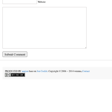
Website
PRODUCED BY
aaajiao.
base on
Jon Cockle
. Copyright © 2006－2014 wnmna,.
Contact